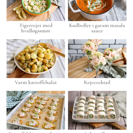
Tigerrejer med
Kødboller i garam masala
hvidløgssmør
sauce
Varm kartoffelsalat
Rejecocktail