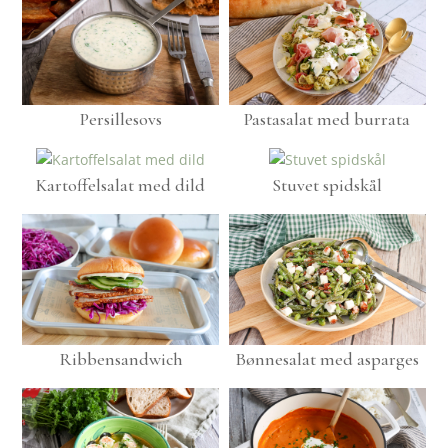
Persillesovs
Pastasalat med burrata
Kartoffelsalat med dild
Stuvet spidskål
Ribbensandwich
Bønnesalat med asparges