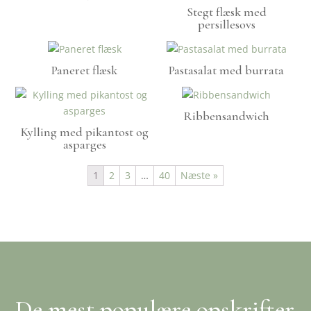
Stegt flæsk med
persillesovs
Paneret flæsk
Pastasalat med burrata
Ribbensandwich
Kylling med pikantost og
asparges
1
2
3
…
40
Næste »
De mest populære opskrifter