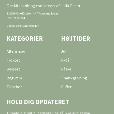
Onekitchenblog.com drevet af Julia Olsen
© 2026 One Kitchen – A Thousand Ideas
CVR: 39380064
Cookie og privatlivspolitik
KATEGORIER
HØJTIDER
Aftensmad
Jul
Frokost
Nytår
Dessert
Påske
Bagværk
Thanksgivning
Tilbehør
Buffet
HOLD DIG OPDATERET
Tilmeld dig mit nyhedsbrev og gå ikke glip af nye