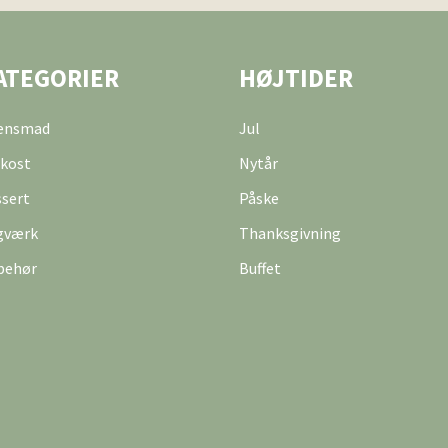
ATEGORIER
HØJTIDER
tensmad
Jul
kost
Nytår
sert
Påske
gværk
Thanksgivning
behør
Buffet