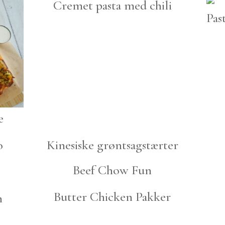
Cremet pasta med chili
Pas
e
o
Kinesiske grøntsagstærter
Beef Chow Fun
Butter Chicken Pakker
n