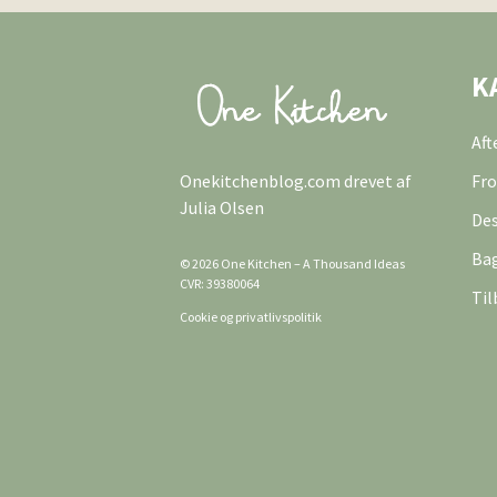
K
Af
Onekitchenblog.com drevet af
Fro
Julia Olsen
Des
Ba
© 2026 One Kitchen – A Thousand Ideas
CVR: 39380064
Til
Cookie og privatlivspolitik