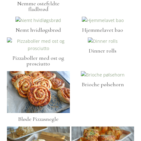
Nemme ostefyldte
fladbrød
Nemt hvidløgsbrød
Hjemmelavet bao
Dinner rolls
Pizzaboller med ost og
prosciutto
Brioche pølsehorn
Bløde Pizzasnegle