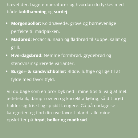
hævetider, bagetemperaturer og hvordan du lykkes med
både
koldhævning
og
surdej
.
Morgenboller:
Koldhævede, grove og børnevenlige –
perfekte til madpakken.
Madbrød:
Focaccia, naan og fladbrød til suppe, salat og
grill.
Hverdagsbrød:
Nemme formbrød, grydebrød og
stenovnsinspirerede varianter.
Burger- & sandwichboller:
Bløde, luftige og lige til at
fylde med favoritfyld.
Vil du bage som en pro? Dyk ned i mine tips til valg af mel,
ælteteknik, damp i ovnen og korrekt afkøling, så dit brød
holder sig friskt og sprødt længere. Gå på opdagelse i
kategorien og find din nye favorit blandt alle mine
opskrifter på
brød, boller og madbrød
.