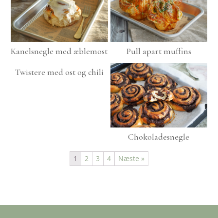
Kanelsnegle med æblemost
Pull apart muffins
Twistere med ost og chili
Chokoladesnegle
1
2
3
4
Næste »