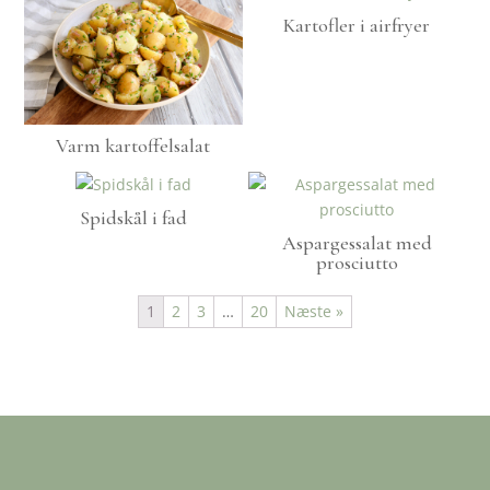
Kartofler i airfryer
Varm kartoffelsalat
Spidskål i fad
Aspargessalat med
prosciutto
1
2
3
…
20
Næste »