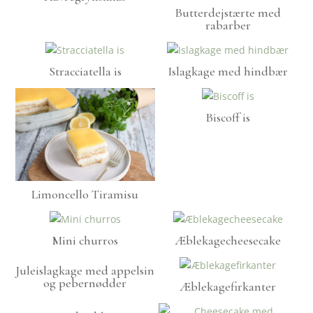
Butterdejstærte med
rabarber
Stracciatella is
Islagkage med hindbær
Biscoff is
Limoncello Tiramisu
Mini churros
Æblekagecheesecake
Juleislagkage med appelsin
og pebernødder
Æblekagefirkanter