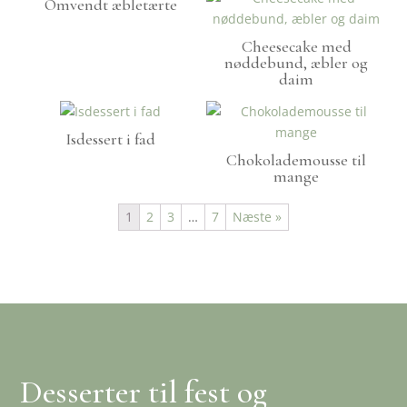
Omvendt æbletærte
Cheesecake med
nøddebund, æbler og
daim
Isdessert i fad
Chokolademousse til
mange
1
2
3
…
7
Næste »
Desserter til fest og