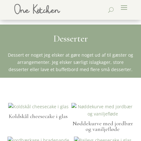
Desserter
Dessert er noget jeg elsker at gøre noget ud af til gæster og
arrangementer. Jeg elsker særligt islagkager, store
desserter eller lave et buffetbord med flere små desserter.
Koldskål cheesecake i glas
Nøddekurve med jordbær
og vaniljefløde