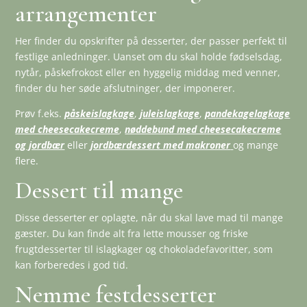
arrangementer
Her finder du opskrifter på desserter, der passer perfekt til
festlige anledninger. Uanset om du skal holde fødselsdag,
nytår, påskefrokost eller en hyggelig middag med venner,
finder du her søde afslutninger, der imponerer.
Prøv f.eks.
påskeislagkage
,
juleislagkage
,
pandekagelagkage
med cheesecakecreme
,
nøddebund med cheesecakecreme
og jordbær
eller
jordbærdessert med makroner
og mange
flere.
Dessert til mange
Disse desserter er oplagte, når du skal lave mad til mange
gæster. Du kan finde alt fra lette mousser og friske
frugtdesserter til islagkager og chokoladefavoritter, som
kan forberedes i god tid.
Nemme festdesserter