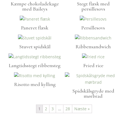
Kæmpe chokoladekage
Stegt flæsk med
med Baileys
persillesovs
Paneret flæsk
Persillesovs
Stuvet spidskål
Ribbensandwich
Langtidsstegt ribbensteg
Fried rice
Risotto med kylling
Spidskålsgryde med
mørbrad
1
2
3
…
28
Næste »