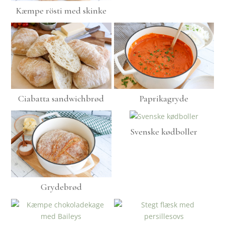
Kæmpe rösti med skinke
Ciabatta sandwichbrød
Paprikagryde
Svenske kødboller
Grydebrød