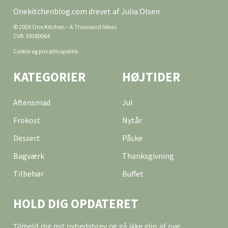
Onekitchenblog.com drevet af Julia Olsen
© 2026 One Kitchen – A Thousand Ideas
CVR: 39380064
Cookie og privatlivspolitik
KATEGORIER
HØJTIDER
Aftensmad
Jul
Frokost
Nytår
Dessert
Påske
Bagværk
Thanksgivning
Tilbehør
Buffet
HOLD DIG OPDATERET
Tilmeld dig mit nyhedsbrev og gå ikke glip af nye