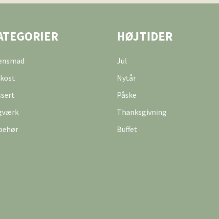
ATEGORIER
HØJTIDER
tensmad
Jul
kost
Nytår
sert
Påske
gværk
Thanksgivning
behør
Buffet