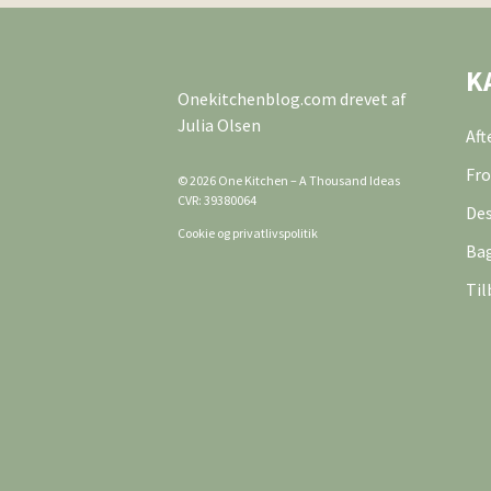
K
Onekitchenblog.com drevet af
Julia Olsen
Af
Fro
© 2026 One Kitchen – A Thousand Ideas
CVR: 39380064
Des
Cookie og privatlivspolitik
Ba
Til