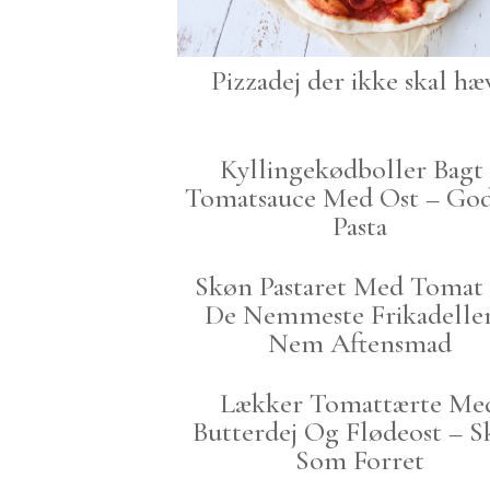
Pizzadej der ikke skal hæ
Kyllingekødboller Bagt 
Tomatsauce Med Ost – God
Pasta
Skøn Pastaret Med Tomat
De Nemmeste Frikadeller
Nem Aftensmad
Lækker Tomattærte Me
Butterdej Og Flødeost – 
Som Forret