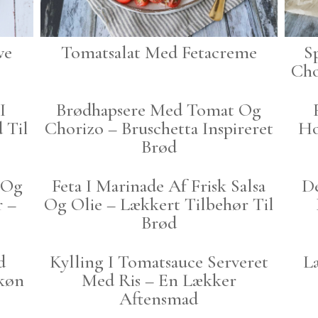
ve
Tomatsalat Med Fetacreme
S
Cho
I
Brødhapsere Med Tomat Og
 Til
Chorizo – Bruschetta Inspireret
Ho
Brød
 Og
Feta I Marinade Af Frisk Salsa
De
 –
Og Olie – Lækkert Tilbehør Til
Brød
d
Kylling I Tomatsauce Serveret
L
Skøn
Med Ris – En Lækker
Aftensmad