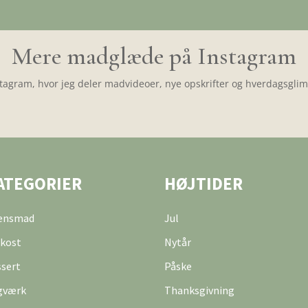
Mere madglæde på Instagram
tagram, hvor jeg deler madvideoer, nye opskrifter og hverdagsglimt
ATEGORIER
HØJTIDER
tensmad
Jul
kost
Nytår
sert
Påske
gværk
Thanksgivning