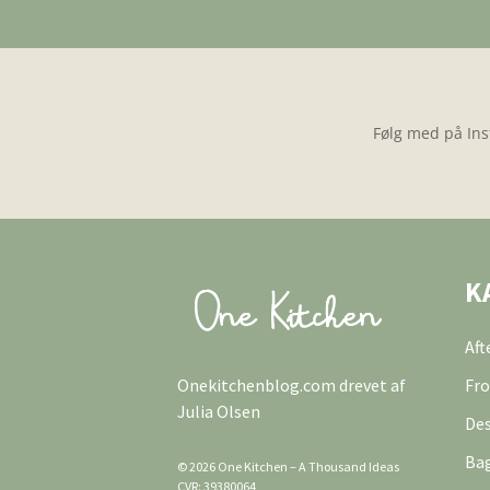
Følg med på Ins
K
Af
Onekitchenblog.com drevet af
Fro
Julia Olsen
Des
Ba
© 2026 One Kitchen – A Thousand Ideas
CVR: 39380064