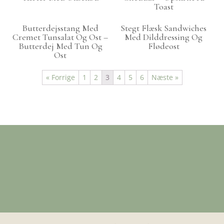
Toast
Butterdejsstang Med
Stegt Flæsk Sandwiches
Cremet Tunsalat Og Ost –
Med Dilddressing Og
Butterdej Med Tun Og
Flødeost
Ost
« Forrige
1
2
3
4
5
6
Næste »