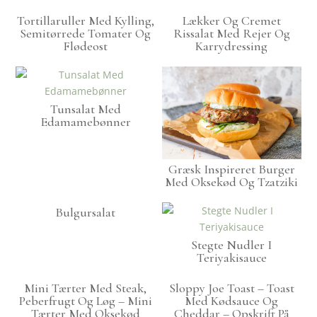
Tortillaruller Med Kylling,
Lækker Og Cremet
Semitørrede Tomater Og
Rissalat Med Rejer Og
Flødeost
Karrydressing
Tunsalat Med
Edamamebønner
Græsk Inspireret Burger
Med Oksekød Og Tzatziki
Bulgursalat
Stegte Nudler I
Teriyakisauce
Mini Tærter Med Steak,
Sloppy Joe Toast – Toast
Peberfrugt Og Løg – Mini
Med Kødsauce Og
Tærter Med Oksekød
Cheddar – Opskrift På