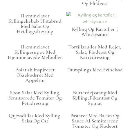
Og Flødeost
Hjemmelavet
Kyllingekebab I Pitabrød
Med Salat Og
Kylling Og Kartofler I
Hvidløgsdressing
Whiskysauce
Hjemmelavet
Tortillaruller Med Rejer,
Kyllingesuppe Med
Salat, Flødeost Og
Hjemmelavede Melboller
Karrydressing
Asiatisk Inspireret
Dumplings Med Svinekød
Oksekødsret Med
Appelsin
Skøn Salat Med Kylling,
Butterdejsstang Med
Semitørrede Tomater Og
Kylling, Pikantost Og
Fetadressing
Spinat
Quesadillas Med Kylling,
Pastaret Med Bacon Og
Salsa Og Ost
Sauce Af Semitørrede
Tomater Og Flødeost