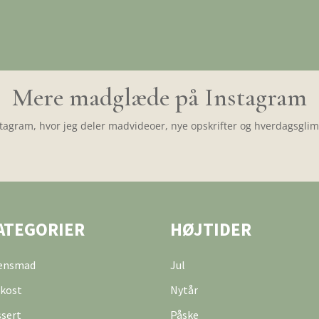
Mere madglæde på Instagram
tagram, hvor jeg deler madvideoer, nye opskrifter og hverdagsglimt
ATEGORIER
HØJTIDER
tensmad
Jul
kost
Nytår
sert
Påske