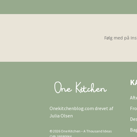
Følg med på Ins
K
Af
Onekitchenblog.com drevet af
Fro
Julia Olsen
Des
Ba
© 2026 One Kitchen – A Thousand Ideas
CVR: 39380064