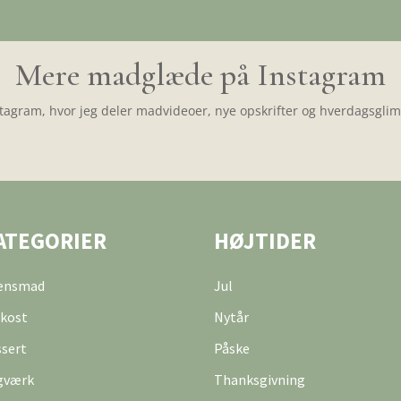
Mere madglæde på Instagram
tagram, hvor jeg deler madvideoer, nye opskrifter og hverdagsglimt
ATEGORIER
HØJTIDER
tensmad
Jul
kost
Nytår
sert
Påske
gværk
Thanksgivning