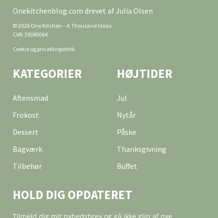
Onekitchenblog.com drevet af Julia Olsen
© 2026 One Kitchen – A Thousand Ideas
CVR: 39380064
Cookie og privatlivspolitik
KATEGORIER
HØJTIDER
Aftensmad
Jul
Frokost
Nytår
Dessert
Påske
Bagværk
Thanksgivning
Tilbehør
Buffet
HOLD DIG OPDATERET
Tilmeld dig mit nyhedsbrev og gå ikke glip af nye