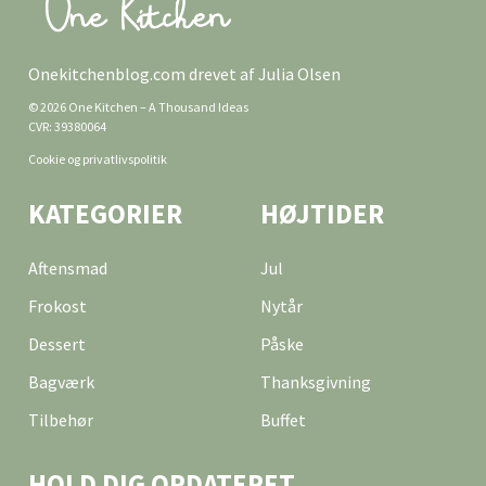
Onekitchenblog.com drevet af Julia Olsen
© 2026 One Kitchen – A Thousand Ideas
CVR: 39380064
Cookie og privatlivspolitik
KATEGORIER
HØJTIDER
Aftensmad
Jul
Frokost
Nytår
Dessert
Påske
Bagværk
Thanksgivning
Tilbehør
Buffet
HOLD DIG OPDATERET