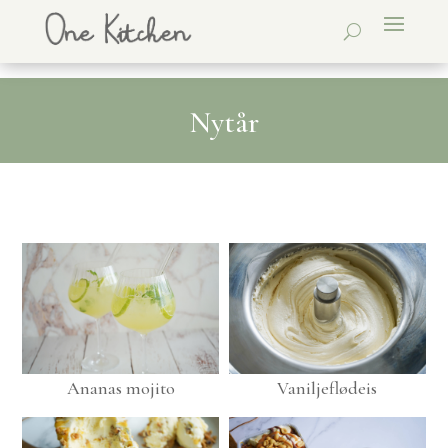
Nytår
Ananas mojito
Vaniljeflødeis