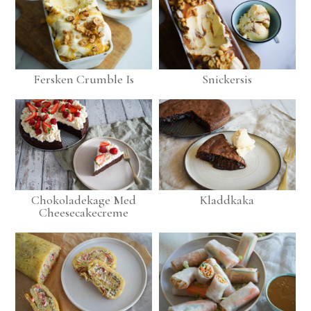
Fersken Crumble Is
Snickersis
Chokoladekage Med
Kladdkaka
Cheesecakecreme