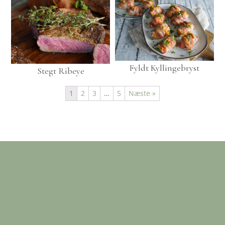
Fyldt Kyllingebryst
Stegt Ribeye
1
2
3
…
5
Næste »