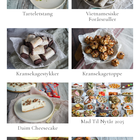
Tarteletstang
Vietnamesiske
Forårsruller
Kransekagestykker
Kransekagetoppe
Mad Til Nytår 2025
Daim Cheesecake