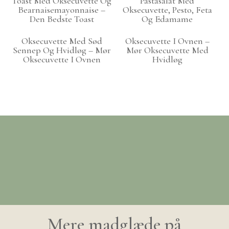
Toast Med Oksecuvette Og
Pastasalat Med
Bearnaisemayonnaise –
Oksecuvette, Pesto, Feta
Den Bedste Toast
Og Edamame
Oksecuvette Med Sød
Oksecuvette I Ovnen –
Sennep Og Hvidløg – Mør
Mør Oksecuvette Med
Oksecuvette I Ovnen
Hvidløg
Mere madglæde på