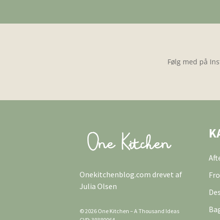
Følg med på Ins
K
Af
Onekitchenblog.com drevet af
Fro
Julia Olsen
Des
Ba
© 2026 One Kitchen – A Thousand Ideas
CVR: 39380064