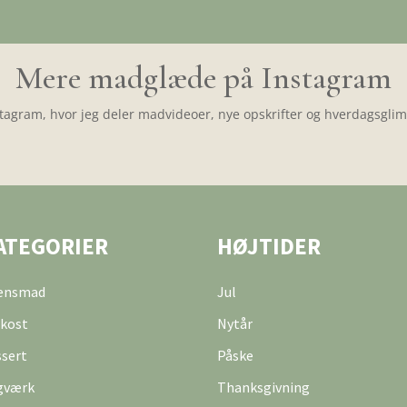
Mere madglæde på Instagram
tagram, hvor jeg deler madvideoer, nye opskrifter og hverdagsglimt
ATEGORIER
HØJTIDER
tensmad
Jul
kost
Nytår
sert
Påske
gværk
Thanksgivning