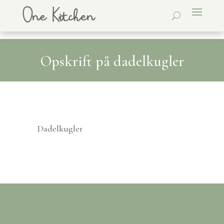
Opskrift på dadelkugler
Dadelkugler