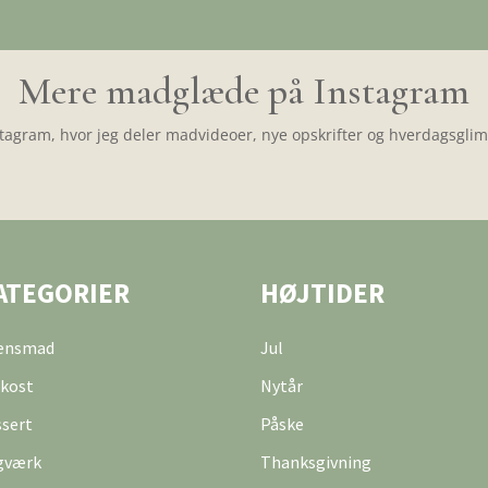
Mere madglæde på Instagram
tagram, hvor jeg deler madvideoer, nye opskrifter og hverdagsglimt
ATEGORIER
HØJTIDER
tensmad
Jul
kost
Nytår
sert
Påske
gværk
Thanksgivning