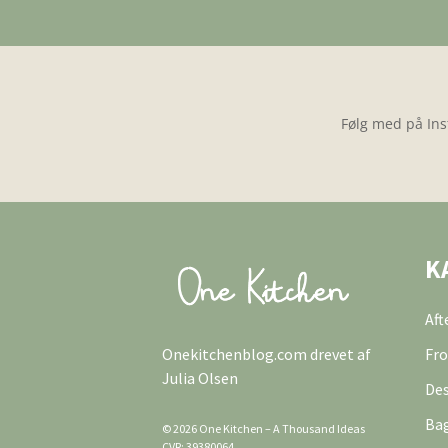
Følg med på Ins
K
Af
Onekitchenblog.com drevet af
Fro
Julia Olsen
Des
Ba
© 2026 One Kitchen – A Thousand Ideas
CVR: 39380064