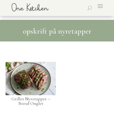
opskrift på nyretapper
Grillet Nyretapper –
Boeuf Onglet