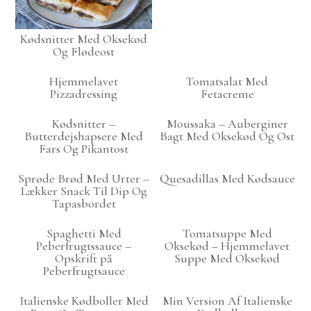
Kødsnitter Med Oksekød
Og Flødeost
Hjemmelavet
Tomatsalat Med
Pizzadressing
Fetacreme
Kødsnitter –
Moussaka – Auberginer
Butterdejshapsere Med
Bagt Med Oksekød Og Ost
Fars Og Pikantost
Sprøde Brød Med Urter –
Quesadillas Med Kødsauce
Lækker Snack Til Dip Og
Tapasbordet
Spaghetti Med
Tomatsuppe Med
Peberfrugtssauce –
Oksekød – Hjemmelavet
Opskrift på
Suppe Med Oksekød
Peberfrugtsauce
Italienske Kødboller Med
Min Version Af Italienske