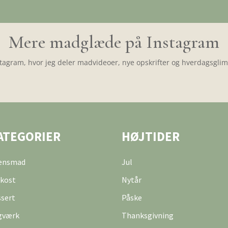
Mere madglæde på Instagram
tagram, hvor jeg deler madvideoer, nye opskrifter og hverdagsglimt
ATEGORIER
HØJTIDER
tensmad
Jul
kost
Nytår
sert
Påske
gværk
Thanksgivning