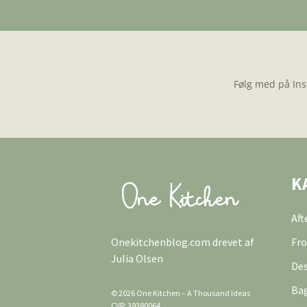
Følg med på Ins
K
Af
Onekitchenblog.com drevet af
Fro
Julia Olsen
Des
Ba
© 2026 One Kitchen – A Thousand Ideas
CVR: 39380064