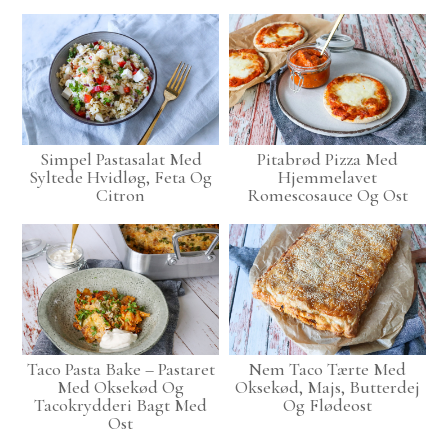
Simpel Pastasalat Med
Pitabrød Pizza Med
Syltede Hvidløg, Feta Og
Hjemmelavet
Citron
Romescosauce Og Ost
Taco Pasta Bake – Pastaret
Nem Taco Tærte Med
Med Oksekød Og
Oksekød, Majs, Butterdej
Tacokrydderi Bagt Med
Og Flødeost
Ost