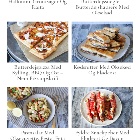
Halloumi, Grøntsager Og
Butterdejssnegle –
Raita
Butterdejshapsere Med
Oksekød
Butterdejspizza Med
Kødsnitter Med Oksekød
Kylling, BBQ Og Ost –
Og Flødeost
Nem Pizzaopskrift
Pastasalat Med
Fyldte Snackpeber Med
Oksecuvette, Pesto, Feta
Flødeost Og Bacon