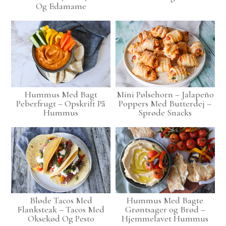
Og Edamame
Hummus Med Bagt
Mini Pølsehorn – Jalapeño
Peberfrugt – Opskrift På
Poppers Med Butterdej –
Hummus
Sprøde Snacks
Bløde Tacos Med
Hummus Med Bagte
Flanksteak – Tacos Med
Grøntsager og Brød –
Oksekød Og Pesto
Hjemmelavet Hummus