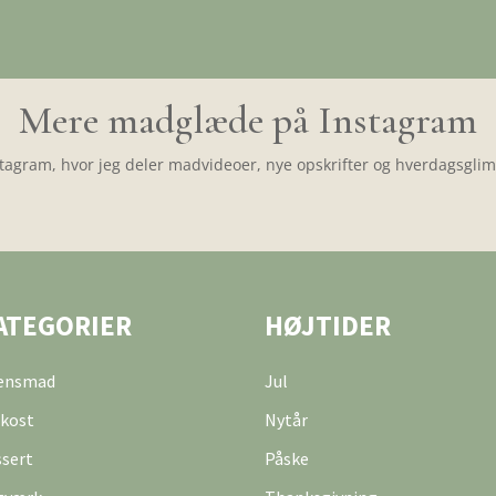
Mere madglæde på Instagram
tagram, hvor jeg deler madvideoer, nye opskrifter og hverdagsglimt
ATEGORIER
HØJTIDER
tensmad
Jul
kost
Nytår
sert
Påske