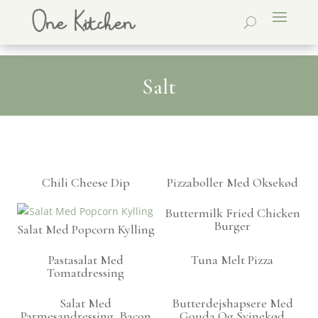
Salt
Chili Cheese Dip
Pizzaboller Med Oksekød
Buttermilk Fried Chicken
Burger
Salat Med Popcorn Kylling
Pastasalat Med
Tuna Melt Pizza
Tomatdressing
Salat Med
Butterdejshapsere Med
Parmesandressing, Bacon
Gouda Og Svinekød