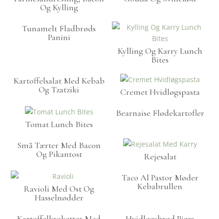
Og Kylling
Tunamelt Fladbrøds
Panini
Kylling Og Karry Lunch
Bites
Kartoffelsalat Med Kebab
Og Tzatziki
Cremet Hvidløgspasta
Bearnaise Flødekartofler
Tomat Lunch Bites
Små Tærter Med Bacon
Og Pikantost
Rejesalat
Taco Al Pastor Møder
Kebabrullen
Ravioli Med Ost Og
Hasselnødder
Kartoffelkroketter Med
Hvidløgsbrød Pizza