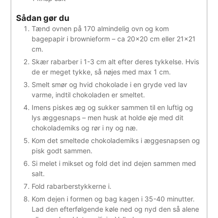
Sådan gør du
Tænd ovnen på 170 almindelig ovn og kom
bagepapir i brownieform – ca 20×20 cm eller 21×21
cm.
Skær rabarber i 1-3 cm alt efter deres tykkelse. Hvis
de er meget tykke, så nøjes med max 1 cm.
Smelt smør og hvid chokolade i en gryde ved lav
varme, indtil chokoladen er smeltet.
Imens piskes æg og sukker sammen til en luftig og
lys æggesnaps – men husk at holde øje med dit
chokolademiks og rør i ny og næ.
Kom det smeltede chokolademiks i æggesnapsen og
pisk godt sammen.
Si melet i mikset og fold det ind dejen sammen med
salt.
Fold rabarberstykkerne i.
Kom dejen i formen og bag kagen i 35-40 minutter.
Lad den efterfølgende køle ned og nyd den så alene