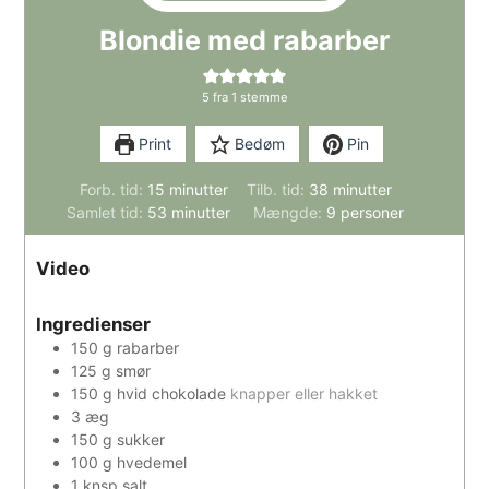
Blondie med rabarber
5
fra 1 stemme
Print
Bedøm
Pin
minutter
minutter
Forb. tid:
15
minutter
Tilb. tid:
38
minutter
minutter
Samlet tid:
53
minutter
Mængde:
9
personer
Video
Ingredienser
150
g
rabarber
125
g
smør
150
g
hvid chokolade
knapper eller hakket
3
æg
150
g
sukker
100
g
hvedemel
1
knsp
salt