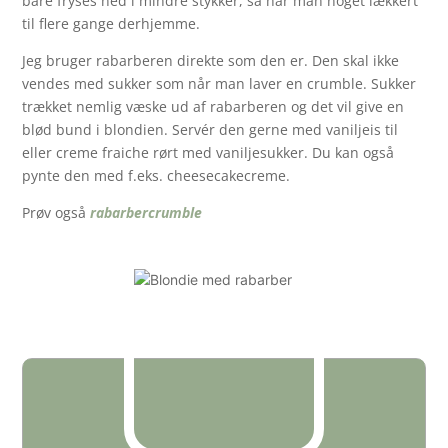
bare fryses ned i mindre stykker, så har man noget lækkert
til flere gange derhjemme.
Jeg bruger rabarberen direkte som den er. Den skal ikke
vendes med sukker som når man laver en crumble. Sukker
trækket nemlig væske ud af rabarberen og det vil give en
blød bund i blondien. Servér den gerne med vaniljeis til
eller creme fraiche rørt med vaniljesukker. Du kan også
pynte den med f.eks. cheesecakecreme.
Prøv også
rabarbercrumble