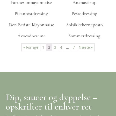
Parmesanmayonnaise
Ananassirup
Pikantostdressing
Pestodressing
Den Bedste Mayonnaise
Solsikkekernepesto
Avocadocreme
Sommerdressing
« Forrige
1
2
3
4
…
7
Næste »
Dip, saucer og dyppelse –
opskrifter til enhver ret