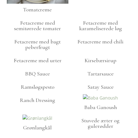
Tomatcreme
Fetacreme med
Fetacreme med
semitørrede tomater
karameliserede løg
Fetacreme med bagt
Fetacreme med chili
peberfrugt
Fetacreme med urter
Kirsebærsirup
BBQ Sauce
Tartarsauce
Ramsløgspesto
Satay Sauce
Ranch Dressing
Baba Ganoush
Stuvede ærter og
gulerødder
Grønlangkål