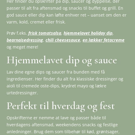
Her finder du opskrifter på dip, saucer og dyppelse, der
passer til alt fra aftensmad og snacks til buffet og grill. En
god sauce eller dip kan løfte enhver ret – uanset om den er
varm, kold, cremet eller frisk.
Prøv f.eks.
frisk tomatsalsa
,
hjemmelavet holiday dip
,
bearnaisedressing
,
chili cheesesauce
,
en lækker fetacreme
og meget mere!
Hjemmelavet dip og sauce
Lav dine egne dips og saucer fra bunden med få
ingredienser. Her finder du alt fra klassiske dressinger og
aioli til cremede oste-dips, krydret mayo og lækre
urtedressinger.
Perfekt til hverdag og fest
Opskrifterne er nemme at lave og passer både til
hverdagens aftensmad, weekendens snacks og festlige
anledninger. Brug dem som tilbehør til kød, grøntsager,