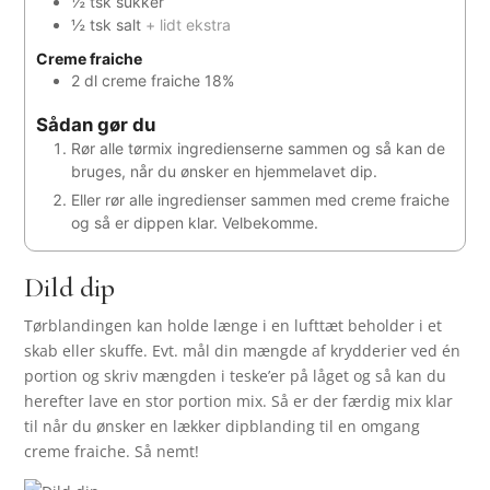
½
tsk
sukker
½
tsk
salt
+ lidt ekstra
Creme fraiche
2
dl
creme fraiche 18%
Sådan gør du
Rør alle tørmix ingredienserne sammen og så kan de
bruges, når du ønsker en hjemmelavet dip.
Eller rør alle ingredienser sammen med creme fraiche
og så er dippen klar. Velbekomme.
Dild dip
Tørblandingen kan holde længe i en lufttæt beholder i et
skab eller skuffe. Evt. mål din mængde af krydderier ved én
portion og skriv mængden i teske’er på låget og så kan du
herefter lave en stor portion mix. Så er der færdig mix klar
til når du ønsker en lækker dipblanding til en omgang
creme fraiche. Så nemt!