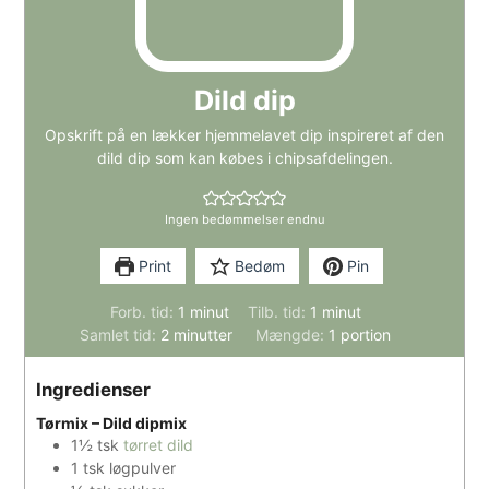
Dild dip
Opskrift på en lækker hjemmelavet dip inspireret af den
dild dip som kan købes i chipsafdelingen.
Ingen bedømmelser endnu
Print
Bedøm
Pin
minut
minut
Forb. tid:
1
minut
Tilb. tid:
1
minut
minutter
Samlet tid:
2
minutter
Mængde:
1
portion
Ingredienser
Tørmix – Dild dipmix
1½
tsk
tørret dild
1
tsk
løgpulver