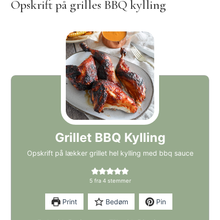
Opskrift på grilles BBQ kylling
Grillet BBQ Kylling
Opskrift på lækker grillet hel kylling med bbq sauce
5
fra
4
stemmer
Print
Bedøm
Pin