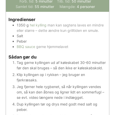
minutter
minutter
Forb. tid:
5
minutter
Tilb. tid:
50
minutter
minutter
Samlet tid:
55
minutter
Mængde:
4
personer
Ingredienser
1350
g
hel kylling
man kan sagtens laves en mindre
eller større – dette ændre kun grilltiden en smule.
Salt
Peber
BBQ sauce
gerne hjemmelavet
Sådan gør du
Tag gerne kyllingen ud af køleskabet 30-60 minutter
før den skal bruges – så den ikke er køleskabskold.
Klip kyllingen op i rykken – jeg bruger en
fjerkræsaks.
Jeg fjerner hele rygbenet, så når kyllingen vendes
om, så kan den åbnes og ligner lidt en sommerfugl –
se evt. video længere nede i indlægget.
Dup kyllingen tør og drys med godt med salt og
peber.