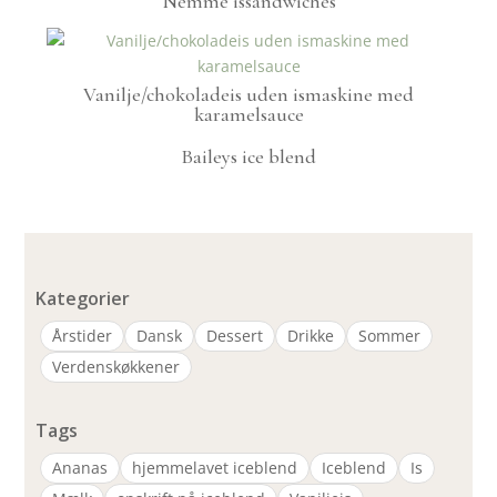
Nemme issandwiches
Vanilje/chokoladeis uden ismaskine med
karamelsauce
Baileys ice blend
Kategorier
Årstider
Dansk
Dessert
Drikke
Sommer
Verdenskøkkener
Tags
Ananas
hjemmelavet iceblend
Iceblend
Is