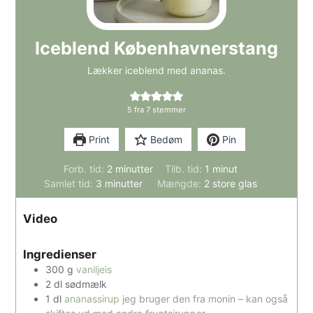
Iceblend Københavnerstang
Lækker iceblend med ananas.
5
fra
7
stemmer
Print
Bedøm
Pin
minutter
minut
Forb. tid:
2
minutter
Tilb. tid:
1
minut
minutter
Samlet tid:
3
minutter
Mængde:
2
store glas
Video
Ingredienser
300
g
vaniljeis
2
dl
sødmælk
1
dl
ananassirup
jeg bruger den fra monin – kan også