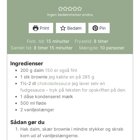
Ingen bedømmelser endnu
Print
Bedøm
Pin
minutter
timer
Forb. tid:
15
minutter
Frysetid:
8
timer
timer
minutter
Samlet tid:
8
timer
15
minutter
Mængde:
10
personer
Ingredienser
200
g
daim
150 er også fint
1
stk
brownie
jeg købte en på 285 g
1½-2
dl
chokoladesauce
jeg laver selv en
fudgesauce – tryk på teksten for opskriften på den.
1
dåse
kondenseret mælk
500
ml
fløde
2
vaniljestænger
Sådan gør du
Hak daim, skær brownie i mindre stykker og skrab
korn ud af vaniljestængerne.