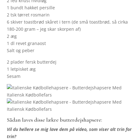
2 fed knust hvidløg
1 bundt hakket persille
2 tsk tørret rosmarin
6 skiver toastbrød skåret i tern (de små toastbrød, så cirka
180-200 gram – jeg skar skorpen af)
2 æg
1 dl revet granaost
Salt og peber
2 plader fersk butterdej
1 letpisket æg
Sesam
Sådan laves disse lækre butterdejshapsere:
Vil du hellere se mig lave dem på video, som viser alt trin for
trin?