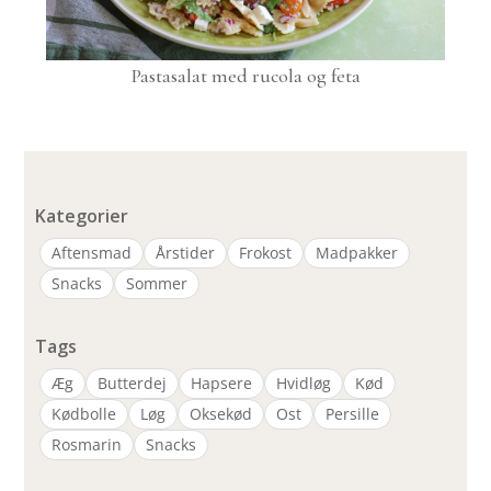
Pastasalat med rucola og feta
Kategorier
Aftensmad
Årstider
Frokost
Madpakker
Snacks
Sommer
Tags
Æg
Butterdej
Hapsere
Hvidløg
Kød
Kødbolle
Løg
Oksekød
Ost
Persille
Rosmarin
Snacks