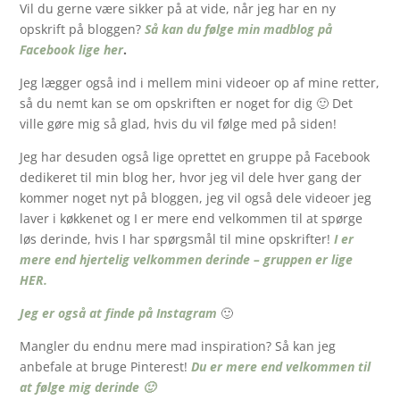
Vil du gerne være sikker på at vide, når jeg har en ny
opskrift på bloggen?
Så kan du følge min madblog på
Facebook lige her
.
Jeg lægger også ind i mellem mini videoer op af mine retter,
så du nemt kan se om opskriften er noget for dig 🙂 Det
ville gøre mig så glad, hvis du vil følge med på siden!
Jeg har desuden også lige oprettet en gruppe på Facebook
dedikeret til min blog her, hvor jeg vil dele hver gang der
kommer noget nyt på bloggen, jeg vil også dele videoer jeg
laver i køkkenet og I er mere end velkommen til at spørge
løs derinde, hvis I har spørgsmål til mine opskrifter!
I er
mere end hjertelig velkommen derinde – gruppen er lige
HER.
Jeg er også at finde på Instagram
🙂
Mangler du endnu mere mad inspiration? Så kan jeg
anbefale at bruge Pinterest!
Du er mere end velkommen til
at følge mig derinde 🙂