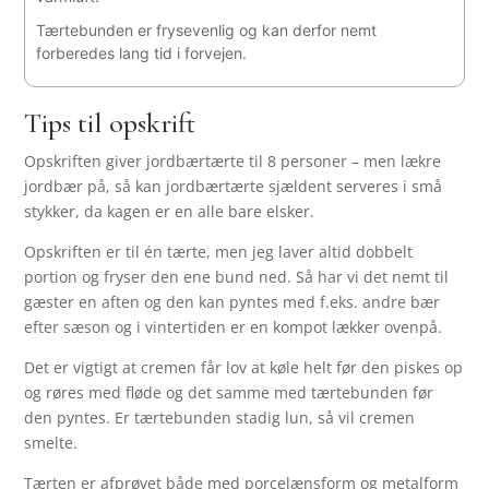
Tærtebunden er frysevenlig og kan derfor nemt
forberedes lang tid i forvejen.
Tips til opskrift
Opskriften giver jordbærtærte til 8 personer – men lækre
jordbær på, så kan jordbærtærte sjældent serveres i små
stykker, da kagen er en alle bare elsker.
Opskriften er til én tærte, men jeg laver altid dobbelt
portion og fryser den ene bund ned. Så har vi det nemt til
gæster en aften og den kan pyntes med f.eks. andre bær
efter sæson og i vintertiden er en kompot lækker ovenpå.
Det er vigtigt at cremen får lov at køle helt før den piskes op
og røres med fløde og det samme med tærtebunden før
den pyntes. Er tærtebunden stadig lun, så vil cremen
smelte.
Tærten er afprøvet både med porcelænsform og metalform