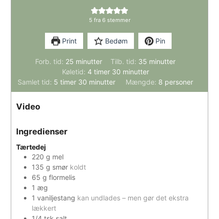
5
fra
6
stemmer
Print
Bedøm
Pin
minutter
minutter
Forb. tid:
25
minutter
Tilb. tid:
35
minutter
timer
minutter
Køletid:
4
timer
30
minutter
timer
minutter
Samlet tid:
5
timer
30
minutter
Mængde:
8
personer
Video
Ingredienser
Tærtedej
220
g
mel
135
g
smør
koldt
65
g
flormelis
1
æg
1
vaniljestang
kan undlades – men gør det ekstra
lækkert
1/4
tsk
salt