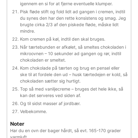
igennem en si for at fjerne eventuelle klumper.
Pisk fløde stift og fold lidt ad gangen i cremen, indtil
du synes den har den rette konsistens og smag. Jeg
brugte cirka 2/3 af den piskede fløde, måske lidt
mindre.
Kom cremen på køl, indtil den skal bruges.
Når tærtebunden er afkølet, så smeltes chokoladen i
mikroovnen – 10 sekunder ad gangen og rør, indtil
chokoladen er smeltet.
Kom chokolade på tærten og brug en pensel eller
ske til at fordele den ud – husk tærtedejen er kold, så
chokoladen sætter sig hurtigt.
Top så med vaniljecreme – bruges det hele ikke, så
kan det serveres ved siden af.
Og til sidst masser af jordbær.
Velbekomme.
Noter
Har du en ovn der bager hårdt, så evt. 165-170 grader
varmluft.