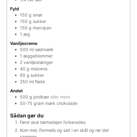
Fyld
150
g
smør
150
g
sukker
150
g
marcipan
1
æg
Vaniljecreme
500
ml
sødmælk
1
æggeblommer
2
vaniljestænger
40
g
maizena
60
g
sukker
250
ml
fløde
Andet
500
g
jordbær
eller mere
50-75
gram
mørk chokolade
Sådan gør du
Først skal tærtedejen forberedes.
Kom mel, flormelis og salt i en skål og rør det
sammen.