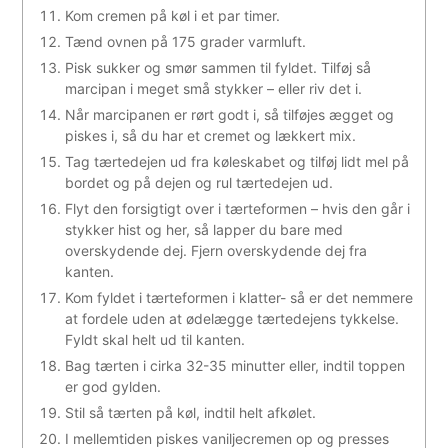
Kom cremen på køl i et par timer.
Tænd ovnen på 175 grader varmluft.
Pisk sukker og smør sammen til fyldet. Tilføj så
marcipan i meget små stykker – eller riv det i.
Når marcipanen er rørt godt i, så tilføjes ægget og
piskes i, så du har et cremet og lækkert mix.
Tag tærtedejen ud fra køleskabet og tilføj lidt mel på
bordet og på dejen og rul tærtedejen ud.
Flyt den forsigtigt over i tærteformen – hvis den går i
stykker hist og her, så lapper du bare med
overskydende dej. Fjern overskydende dej fra
kanten.
Kom fyldet i tærteformen i klatter- så er det nemmere
at fordele uden at ødelægge tærtedejens tykkelse.
Fyldt skal helt ud til kanten.
Bag tærten i cirka 32-35 minutter eller, indtil toppen
er god gylden.
Stil så tærten på køl, indtil helt afkølet.
I mellemtiden piskes vaniljecremen op og presses