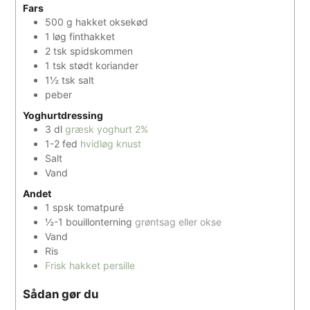
Fars
500
g
hakket oksekød
1
løg finthakket
2
tsk
spidskommen
1
tsk
stødt koriander
1½
tsk
salt
peber
Yoghurtdressing
3
dl
græsk yoghurt 2%
1-2
fed
hvidløg knust
Salt
Vand
Andet
1
spsk
tomatpuré
½-1
bouillonterning
grøntsag eller okse
Vand
Ris
Frisk hakket persille
Sådan gør du