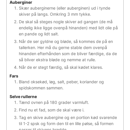
Auberginer
Skær auberginerne (eller auberginen) ud i tynde
skiver på langs. Omkring 3 mm tykke.
De skal så steges nogle skiver ad gangen (de må
endelig ikke ligge ovenpå hinanden) med lidt olie på
en pande og lidt salt.
Når de ser gyldne og bløde, så kommes de på en
tallerken. Her må du gerne stable dem ovenpå
hinanden efterhånden som de bliver færdige, da de
så bliver ekstra bløde og nemme at rulle.
Når de er stegt færdig, så skal kødet klares.
Fars
Bland oksekød, løg, salt, peber, koriander og
spidskommen sammen.
Selve rullerne
Tænd ovnen på 180 grader varmluft.
Find nu et fad, som de skal være i.
Tag en skive aubergine og en portion kød svarende
til 1-2 spsk og form den til en lille pølse, så formen
passer til skivens bredde.