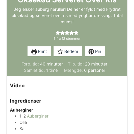
Jeg elsker aubergineruller! De her er fyldt med krydret
oksekød og serveret over ris med yoghurtdressing. Total
mums!
5
fra
12
stemmer
Print
Bedøm
Pin
minutter
minutter
Forb. tid:
40
minutter
Tilb. tid:
20
minutter
time
Samlet tid:
1
time
Mængde:
6
personer
Video
Ingredienser
Auberginer
1-2
Auberginer
Olie
Salt