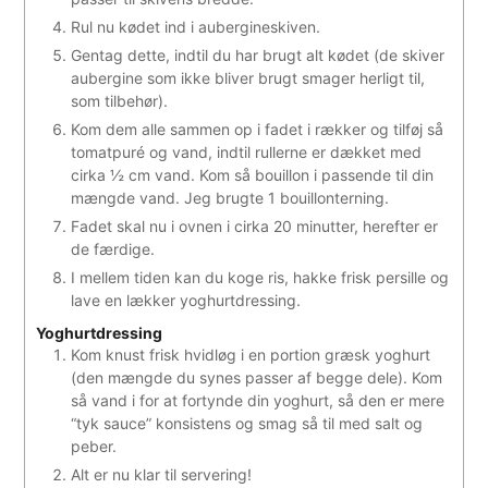
Rul nu kødet ind i aubergineskiven.
Gentag dette, indtil du har brugt alt kødet (de skiver
aubergine som ikke bliver brugt smager herligt til,
som tilbehør).
Kom dem alle sammen op i fadet i rækker og tilføj så
tomatpuré og vand, indtil rullerne er dækket med
cirka ½ cm vand. Kom så bouillon i passende til din
mængde vand. Jeg brugte 1 bouillonterning.
Fadet skal nu i ovnen i cirka 20 minutter, herefter er
de færdige.
I mellem tiden kan du koge ris, hakke frisk persille og
lave en lækker yoghurtdressing.
Yoghurtdressing
Kom knust frisk hvidløg i en portion græsk yoghurt
(den mængde du synes passer af begge dele). Kom
så vand i for at fortynde din yoghurt, så den er mere
“tyk sauce” konsistens og smag så til med salt og
peber.
Alt er nu klar til servering!