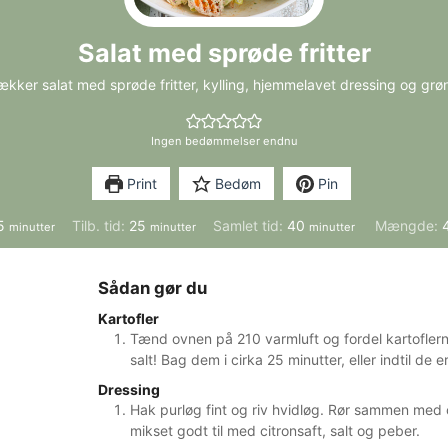
Salat med sprøde fritter
ækker salat med sprøde fritter, kylling, hjemmelavet dressing og grøn
Ingen bedømmelser endnu
Print
Bedøm
Pin
minutter
minutter
minutter
5
Tilb. tid:
25
Samlet tid:
40
Mængde:
minutter
minutter
minutter
Sådan gør du
Kartofler
Tænd ovnen på 210 varmluft og fordel kartoflern
salt! Bag dem i cirka 25 minutter, eller indtil de
Dressing
Hak purløg fint og riv hvidløg. Rør sammen me
mikset godt til med citronsaft, salt og peber.