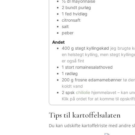
½
dl
mayonnaise
2
bundt
purløg
1
fed
hvidløg
citronsaft
salt
peber
Andet
400
g
stegt kyllingekød
jeg brugte k
en helstegt kylling, men stegt kylling
er også fint
1
stort romainesalathoved
1
rødløg
200
g
frosne edamamebønner
tø de
koldt vand
2
spsk
chiliolie
hjemmelavet – kan un
Klik på ordet for at komme til opskrif
Tips til kartoffelsalaten
Du kan udskifte kartoffelriste med andre sl