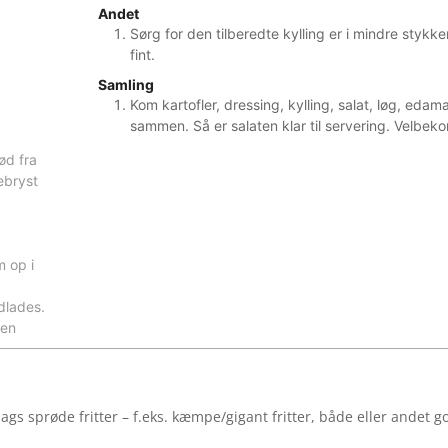
Andet
Sørg for den tilberedte kylling er i mindre stykk
fint.
Samling
Kom kartofler, dressing, kylling, salat, løg, edama
sammen. Så er salaten klar til servering. Velbe
ød fra
ebryst
m op i
dlades.
ten
ags sprøde fritter – f.eks. kæmpe/gigant fritter, både eller andet g