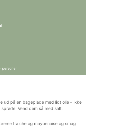
t.
4
personer
e ud på en bageplade med lidt olie – ikke
 er sprøde. Vend dem så med salt.
d creme fraiche og mayonnaise og smag