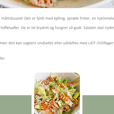
n måltidssalat! Den er fyldt med kylling, sprøde fritter, en hjemmel
artoffelvafler. De er let krydret og fungrer så godt. Salaten skal ny
ick, men den kan sagtens undlades eller udskiftes med LIDT chiliflage
ler.