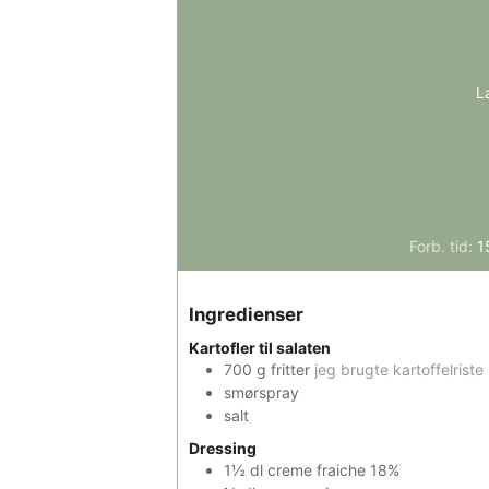
L
Forb. tid:
1
Ingredienser
Kartofler til salaten
700
g
fritter
jeg brugte kartoffelriste
smørspray
salt
Dressing
1½
dl
creme fraiche 18%