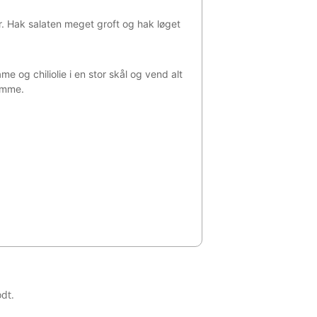
er. Hak salaten meget groft og hak løget
me og chiliolie i en stor skål og vend alt
komme.
odt.