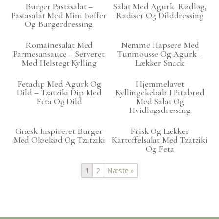
Burger Pastasalat –
Salat Med Agurk, Rødløg,
Pastasalat Med Mini Bøffer
Radiser Og Dilddressing
Og Burgerdressing
Romainesalat Med
Nemme Hapsere Med
Parmesansauce – Serveret
Tunmousse Og Agurk –
Med Helstegt Kylling
Lækker Snack
Fetadip Med Agurk Og
Hjemmelavet
Dild – Tzatziki Dip Med
Kyllingekebab I Pitabrød
Feta Og Dild
Med Salat Og
Hvidløgsdressing
Græsk Inspireret Burger
Frisk Og Lækker
Med Oksekød Og Tzatziki
Kartoffelsalat Med Tzatziki
Og Feta
1
2
Næste »