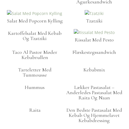
Agurkesandwich
Salat Med Popcorn Kylling
Tzatziki
Kartoffelsalat Med Kebab
Og Tzatziki
Rissalat Med Pesto
Taco Al Pastor Møder
Flæskestegssandwich
Kebabrullen
Tarteletter Med
Kebabmix
Tunmousse
Hummus
Lækker Pastasalat –
Anderledes Pastasalat Med
Raita Og Naan
Raita
Den Bedste Pastasalat Med
Kebab Og Hjemmelavet
Kebabdressing