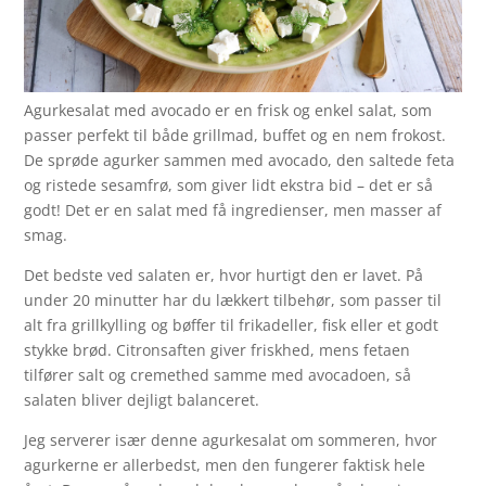
Agurkesalat med avocado er en frisk og enkel salat, som
passer perfekt til både grillmad, buffet og en nem frokost.
De sprøde agurker sammen med avocado, den saltede feta
og ristede sesamfrø, som giver lidt ekstra bid – det er så
godt! Det er en salat med få ingredienser, men masser af
smag.
Det bedste ved salaten er, hvor hurtigt den er lavet. På
under 20 minutter har du lækkert tilbehør, som passer til
alt fra grillkylling og bøffer til frikadeller, fisk eller et godt
stykke brød. Citronsaften giver friskhed, mens fetaen
tilfører salt og cremethed samme med avocadoen, så
salaten bliver dejligt balanceret.
Jeg serverer især denne agurkesalat om sommeren, hvor
agurkerne er allerbedst, men den fungerer faktisk hele