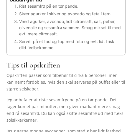
Rist sesamfrø på en tør pande.
Skær agurker i skiver og avocado og feta i tern.
Vend agurker, avocado, lidt citronsaft, salt, peber,
olivenolie og sesamfrø sammen. Smag mikset til med
evt. mere citronsaft.
Servér på et fad og top med feta og evt. lidt frisk
dild. Velbekomme.
Tips til opskriften
Opskriften passer som tilbehør til cirka 6 personer, men
kan nemt fordobles, hvis den skal serveres på buffet eller til
større selskaber.
Jeg anbefaler at riste sesamfrøene på en tør pande. Det
tager kun et par minutter, men giver markant mere smag
end rå sesamfrø. Du kan også skifte sesamfrø ud med f.eks.
solsikkerkerner.
Brug gerne modne avocadoer, som stadig har lidt fasthed.