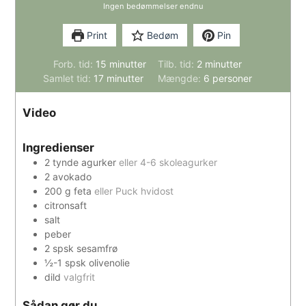
Ingen bedømmelser endnu
Print
Bedøm
Pin
minutter
minutter
Forb. tid:
15
minutter
Tilb. tid:
2
minutter
minutter
Samlet tid:
17
minutter
Mængde:
6
personer
Video
Ingredienser
2
tynde agurker
eller 4-6 skoleagurker
2
avokado
200
g
feta
eller Puck hvidost
citronsaft
salt
peber
2
spsk
sesamfrø
½-1
spsk
olivenolie
dild
valgfrit
Sådan gør du