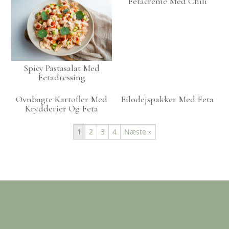
Fetacreme Med Chili
Spicy Pastasalat Med
Fetadressing
Ovnbagte Kartofler Med
Filodejspakker Med Feta
Krydderier Og Feta
1
2
3
4
Næste »