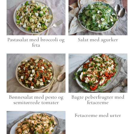
Pastasalat med broccoli og
Salat med agurker
feta
Bønnesalat med pesto og
Bagte peberfrugter med
semitørrede tomater
fetacreme
Fetacreme med urter