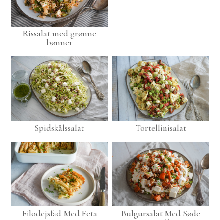
Rissalat med grønne
bønner
Spidskålssalat
Tortellinisalat
Filodejsfad Med Feta
Bulgursalat Med Søde