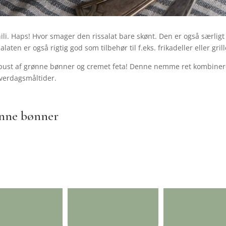
ili. Haps! Hvor smager den rissalat bare skønt. Den er også særlig
salaten er også rigtig god som tilbehør til f.eks. frikadeller eller gril
sk pust af grønne bønner og cremet feta! Denne nemme ret kombiner
e hverdagsmåltider.
.
ønne bønner