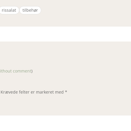
rissalat
tilbehør
without comment
)
Krævede felter er markeret med
*