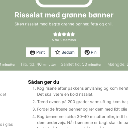
Rissalat med grønne bønner
Skøn rissalat med bagte grønne bønner, feta og chili.
5
fra
5
stemmer
Print
Bedøm
Pin
minutter
minutter
minutter
0
Tilb. tid:
40
Samlet tid:
50
Mængde:
minutter
minutter
minutter
Sådan gør du
Kog risene efter pakkens anvisning og kom hereft
ldet
Det skal være en kold rissalat.
Tænd ovnen på 200 grader varmluft og kom ba
Fordel de frosne bønner og rør dem med lidt oli
Bag bønnerne i cirka 30-40 minutter eller, indtil 
dem undervejs. Når bønnerne er bagt skal de ba
 i glas