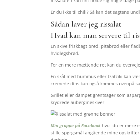
Rissalaten kan fint holde sig nogle dage på
Er du ikke til chili? Så kan det sagtens un
Sådan laver jeg rissalat
Hvad kan man servere til ris
En skive friskbagt brød, pitabrød eller flad
hvidløgsbrød.
For en mere mættende ret kan du overveje a
En skål med hummus eller tzatziki kan være
cremede dips kan også kommes ovenpå sala
Grillet eller dampet grøntsager som asparge
krydrede aubergineskiver.
Min gruppe på Facebook
hvor du er mere en
stille spørgsmål angående mine opskrifter o
derinde.