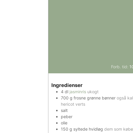
Forb. tid:
1
Ingredienser
4
dl
jasminris
ukogt
700
g
frosne grønne bønner
også ka
hericot verts
salt
peber
olie
150
g
syltede hvidløg
dem som købes