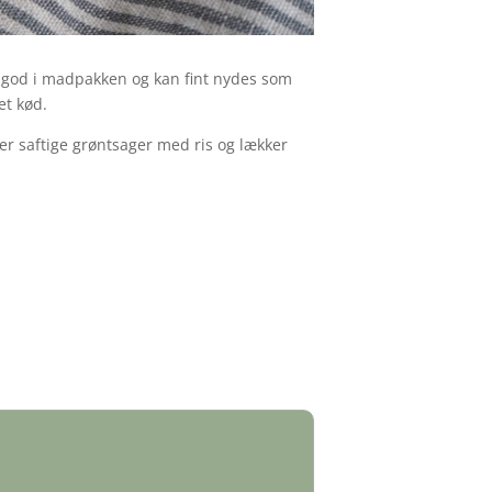
t god i madpakken og kan fint nydes som
let kød.
er saftige grøntsager med ris og lækker