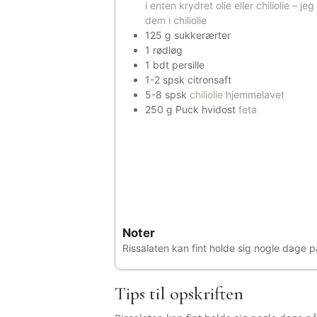
i enten krydret olie eller chiliolie – je
dem i chiliolie
125
g
sukkerærter
1
rødløg
1
bdt
persille
1-2
spsk
citronsaft
5-8
spsk
chiliolie
hjemmelavet
250
g
Puck hvidost
feta
Noter
Rissalaten kan fint holde sig nogle dage på
Tips til opskriften