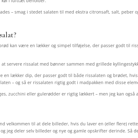
 køl i lufttæt beholder.
dlades – smag i stedet salaten til med ekstra citronsaft, salt, peber
salat?
brød kan være en lækker og simpel tilføjelse, der passer godt til ri
t servere rissalat med bønner sammen med grillede kyllingestykker,
 en lækker dip, der passer godt til både rissalaten og brødet, hvis
ten – og så er rissalaten rigtig godt i madpakken med disse elem
s, zucchini eller gulerødder er rigtig lækkert – men jeg kan også a
d velkommen til at dele billeder, hvis du laver en (eller flere) re
g jeg deler selv billeder og nye og gamle opskrifter derinde. Så de