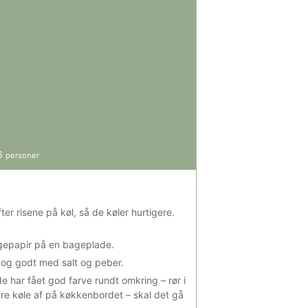
6
personer
er risene på køl, så de køler hurtigere.
gepapir på en bageplade.
e og godt med salt og peber.
de har fået god farve rundt omkring – rør i
re køle af på køkkenbordet – skal det gå