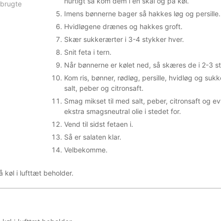
hurtigt så kom dem i en skål og på køl.
g brugte
Imens bønnerne bager så hakkes løg og persille.
Hvidløgene drænes og hakkes groft.
Skær sukkerærter i 3-4 stykker hver.
Snit feta i tern.
Når bønnerne er kølet ned, så skæres de i 2-3 s
Kom ris, bønner, rødløg, persille, hvidløg og sukke
salt, peber og citronsaft.
Smag mikset til med salt, peber, citronsaft og evt. 
ekstra smagsneutral olie i stedet for.
Vend til sidst fetaen i.
Så er salaten klar.
Velbekomme.
 køl i lufttæt beholder.