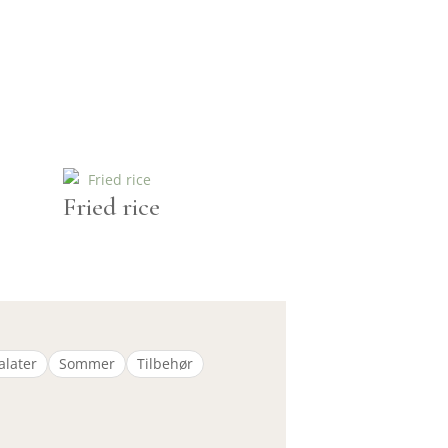
Fried rice
alater
Sommer
Tilbehør