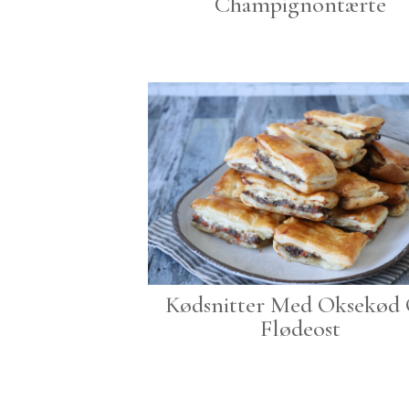
Champignontærte
Kødsnitter Med Oksekød
Flødeost