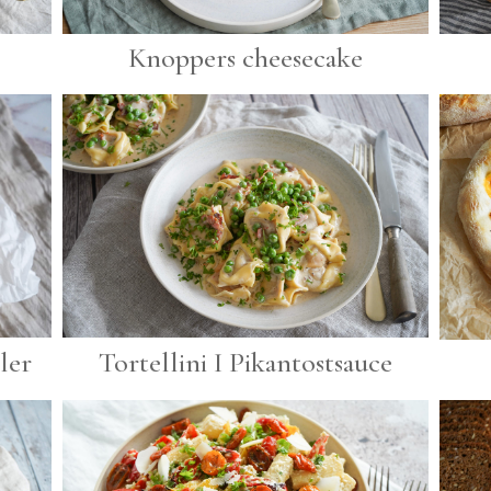
e
Knoppers cheesecake
ler
Tortellini I Pikantostsauce