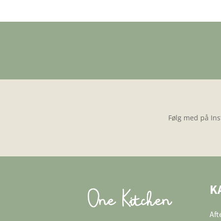
Følg med på Ins
K
Af