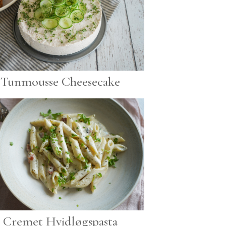
Tunmousse Cheesecake
Cremet Hvidløgspasta