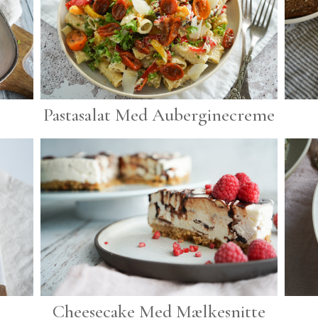
Pastasalat Med Auberginecreme
Cheesecake Med Mælkesnitte