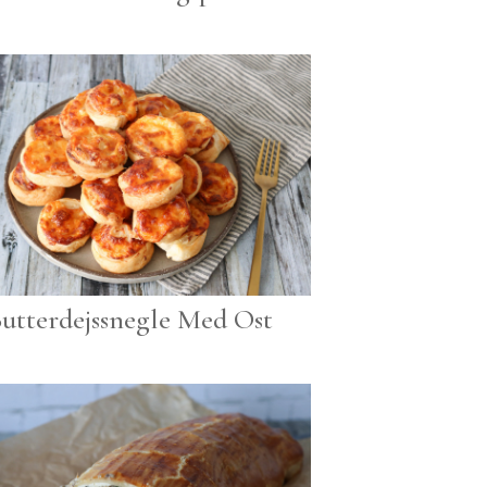
utterdejssnegle Med Ost