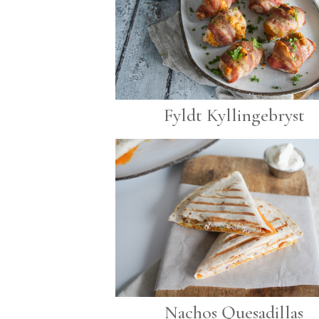
Fyldt Kyllingebryst
Nachos Quesadillas