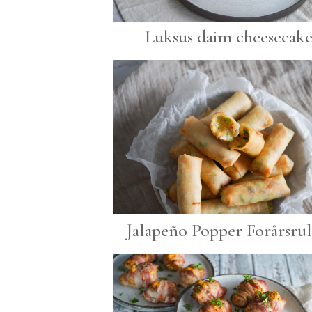
Luksus daim cheesecak
Jalapeño Popper Forårsrul