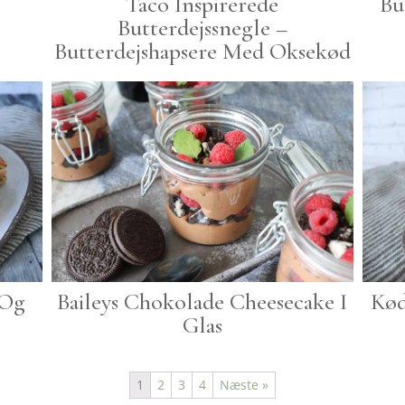
Taco Inspirerede
Bu
Butterdejssnegle –
Butterdejshapsere Med Oksekød
 Og
Baileys Chokolade Cheesecake I
Kød
Glas
1
2
3
4
Næste »