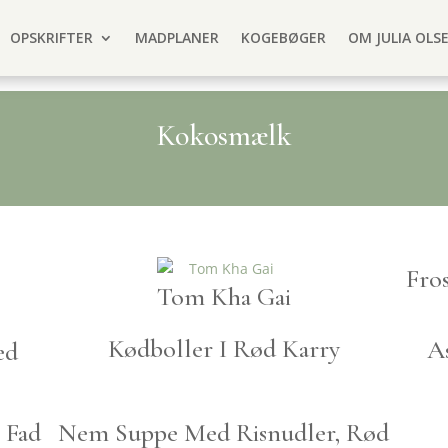
OPSKRIFTER
MADPLANER
KOGEBØGER
OM JULIA OLS
Kokosmælk
Fro
Tom Kha Gai
Kødboller I Rød Karry
A
ed
I Fad
Nem Suppe Med Risnudler, Rød