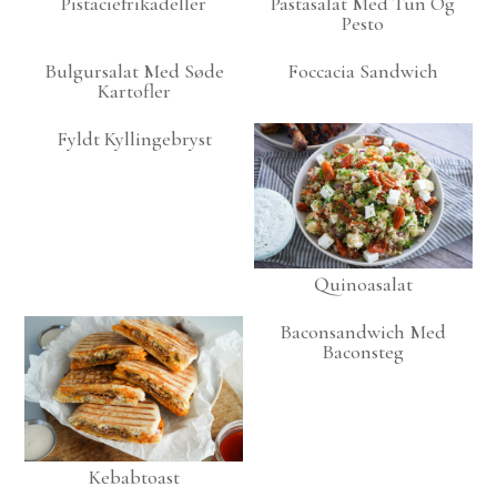
Pistaciefrikadeller
Pastasalat Med Tun Og
Pesto
Bulgursalat Med Søde
Foccacia Sandwich
Kartofler
Fyldt Kyllingebryst
Quinoasalat
Baconsandwich Med
Baconsteg
Kebabtoast