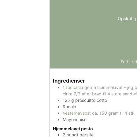
Opskrift 
Forb. ti
Ingredienser
1
foccacia
gerne hjemmelavet – jeg 
cirka 2/3 af et brød til 4 store sandw
125
g
proscuitto cotto
Rucola
Vesterhavsost
ca. 150 gram til 4 stk
Mayonnaise
Hjemmelavet pesto
2
bundt
persille