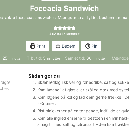
Foccacia Sandwich
på lækre foccacia sandwiches. Mængderne af fyldet bestemmer man 
4.93
fra
13
stemmer
Print
Bedøm
Pin
minutter
minutter
minutter
d:
25
Tilb. tid:
5
Samlet tid:
30
Mængde
minutter
minutter
minutter
Sådan gør du
brugte
Skær rødløg i skiver og rør eddike, salt og sukke
iches
Kom løgene i et glas eller skål og dæk med sylte
Kom løgene på køl og lad dem gerne trække i 24 
4-5 timer.
Rist pinjekerner på en tør pande, indtil de er gy
Kom alle ingredienserne til pestoen i en minihakk
smag til med salt og citronsaft – den kan trække