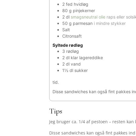
2
fed
hvidløg
80
g
pinjekerner
2
dl
smagsneutral olie
raps eller sols
50
g
parmesan
i mindre stykker
Salt
Citronsaft
Syltede rødløg
3
rødløg
2
dl
klar lagereddike
2
dl
vand
1½
dl
sukker
tid.
Disse sandwiches kan også fint pakkes i
Tips
Jeg bruger ca. 1/4 af pestoen – resten kan
Disse sandwiches kan også fint pakkes in