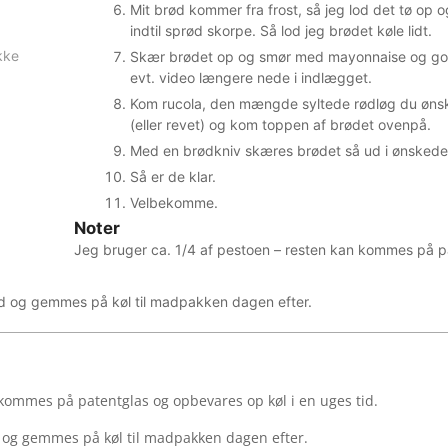
Mit brød kommer fra frost, så jeg lod det tø op 
indtil sprød skorpe. Så lod jeg brødet køle lidt.
ikke
Skær brødet op og smør med mayonnaise og god
evt. video længere nede i indlægget.
Kom rucola, den mængde syltede rødløg du ønsker
(eller revet) og kom toppen af brødet ovenpå.
Med en brødkniv skæres brødet så ud i ønskede 
Så er de klar.
Velbekomme.
Noter
Jeg bruger ca. 1/4 af pestoen – resten kan kommes på p
nd og gemmes på køl til madpakken dagen efter.
 kommes på patentglas og opbevares op køl i en uges tid.
d og gemmes på køl til madpakken dagen efter.