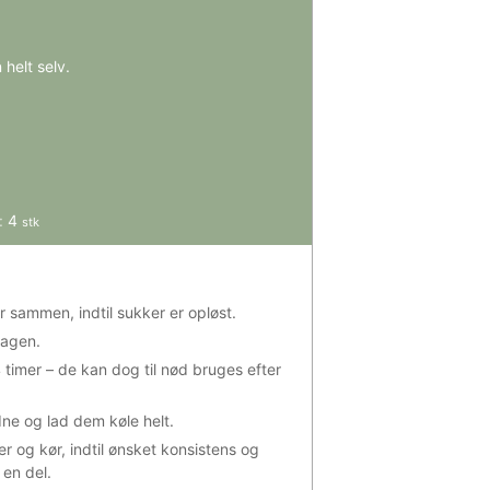
helt selv.
:
4
stk
r sammen, indtil sukker er opløst.
lagen.
timer – de kan dog til nød bruges efter
ldne og lad dem køle helt.
er og kør, indtil ønsket konsistens og
 en del.