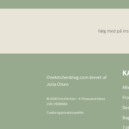
Følg med på Ins
K
Onekitchenblog.com drevet af
Julia Olsen
Af
Fro
© 2026 One Kitchen – A Thousand Ideas
CVR: 39380064
Des
Cookie og privatlivspolitik
Ba
Til