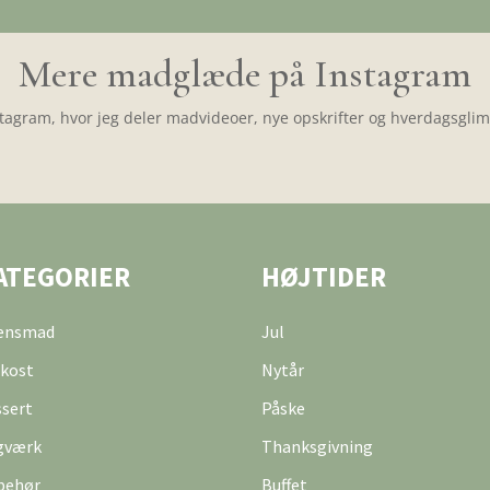
Mere madglæde på Instagram
tagram, hvor jeg deler madvideoer, nye opskrifter og hverdagsglimt
ATEGORIER
HØJTIDER
tensmad
Jul
kost
Nytår
sert
Påske
gværk
Thanksgivning
behør
Buffet