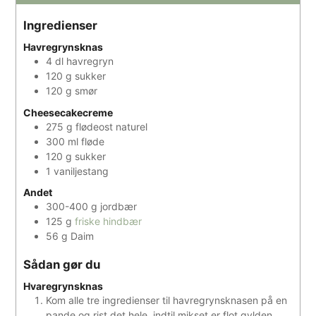
Ingredienser
Havregrynsknas
4
dl
havregryn
120
g
sukker
120
g
smør
Cheesecakecreme
275
g
flødeost naturel
300
ml
fløde
120
g
sukker
1
vaniljestang
Andet
300-400
g
jordbær
125
g
friske hindbær
56
g
Daim
Sådan gør du
Hvaregrynsknas
Kom alle tre ingredienser til havregrynsknasen på en
pande og rist det hele, indtil mikset er flot gylden.