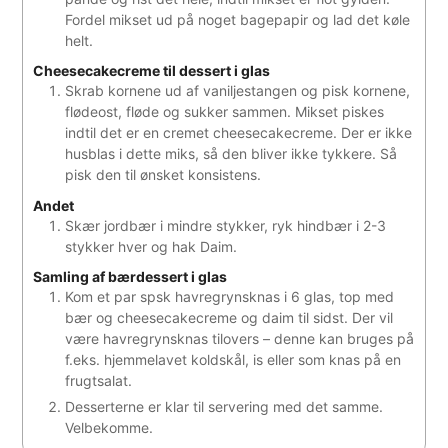
Fordel mikset ud på noget bagepapir og lad det køle
helt.
Cheesecakecreme til dessert i glas
Skrab kornene ud af vaniljestangen og pisk kornene,
flødeost, fløde og sukker sammen. Mikset piskes
indtil det er en cremet cheesecakecreme. Der er ikke
husblas i dette miks, så den bliver ikke tykkere. Så
pisk den til ønsket konsistens.
Andet
Skær jordbær i mindre stykker, ryk hindbær i 2-3
stykker hver og hak Daim.
Samling af bærdessert i glas
Kom et par spsk havregrynsknas i 6 glas, top med
bær og cheesecakecreme og daim til sidst. Der vil
være havregrynsknas tilovers – denne kan bruges på
f.eks. hjemmelavet koldskål, is eller som knas på en
frugtsalat.
Desserterne er klar til servering med det samme.
Velbekomme.