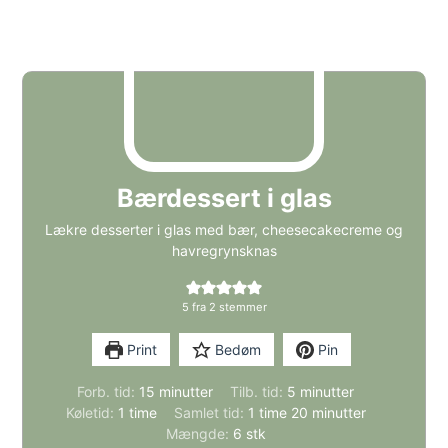
Bærdessert i glas
Lækre desserter i glas med bær, cheesecakecreme og
havregrynsknas
5
fra
2
stemmer
Print
Bedøm
Pin
minutter
minutter
Forb. tid:
15
minutter
Tilb. tid:
5
minutter
time
time
minutter
Køletid:
1
time
Samlet tid:
1
time
20
minutter
Mængde:
6
stk