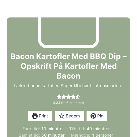
Bacon Kartofler Med BBQ Dip –
Opskrift På Kartofler Med
Bacon
Lækre bacon kartofler. Super tilbehør til aftensmaden.
4.34
fra
6
stemmer
Print
Bedøm
Pin
minutter
minutter
Forb. tid:
10
minutter
Tilb. tid:
40
minutter
minutter
Samlet tid:
50
minutter
Mængde:
4
personer