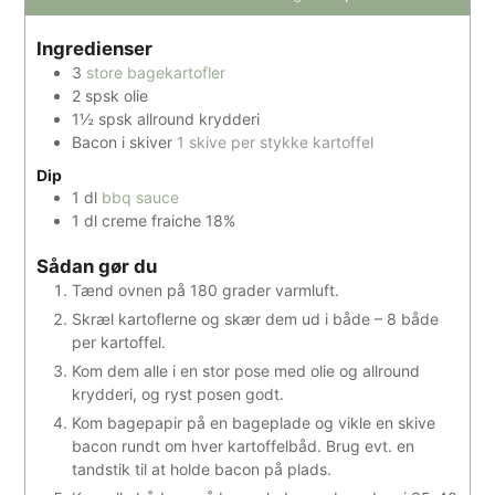
Ingredienser
3
store bagekartofler
2
spsk
olie
1½
spsk
allround krydderi
Bacon i skiver
1 skive per stykke kartoffel
Dip
1
dl
bbq sauce
1
dl
creme fraiche 18%
Sådan gør du
Tænd ovnen på 180 grader varmluft.
Skræl kartoflerne og skær dem ud i både – 8 både
per kartoffel.
Kom dem alle i en stor pose med olie og allround
krydderi, og ryst posen godt.
Kom bagepapir på en bageplade og vikle en skive
bacon rundt om hver kartoffelbåd. Brug evt. en
tandstik til at holde bacon på plads.