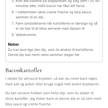
Kom alle bådene på bagepladen og bag dem i 35-40
minutter eller, indtil bacon har fået lidt farve.
I mellemtiden røres creme fraiche og bbq sauce
sammen til en dip.
Fjern tandstikkerne når kartoflerne er færdige og så
er de klar til at blive serveret med dippen til.
Velbekomme.
Noter
Du kan lave lige den dip, som du ønsker til kartoflerne.
Denne dip kan nemt røres sammen dagen før.
Baconkartofler
I stedet for allround krydderi, så kan du nemt bare nøjes
med salt og peber eller bruge nogle helt andre krydderier.
Du kan servere hvilken som helst dip, som du elsker til
disse kartofler. Jeg elsker bare at denne dip er så nem med
bbq sauce og creme fraiche.