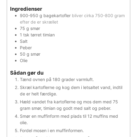
Ingredienser
900-950
g
bagekartofler
bliver cirka 750-800 gram
efter de er skrællet
75
g
smør
1
tsk
tørret timian
Salt
Peber
50
g
smør
Olie
Sådan gør du
Tænd ovnen på 180 grader varmluft.
Skræl kartoflerne og kog dem i letsaltet vand, indtil
de er helt færdige.
Hæld vandet fra kartoflerne og mos dem med 75
gram smør, timian og godt med salt og peber.
Smør en muffinform med plads til 12 muffins med
olie.
Fordel mosen i en muffinformen.