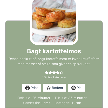
Bagt kartoffelmos
Denne opskrift på bagt kartoffelmost er lavet i muffinform
med masser af smør, som giver en sprød kant.
4.34
fra
3
stemmer
Print
Bedøm
Pin
minutter
minutter
Forb. tid:
25
minutter
Tilb. tid:
35
minutter
time
Samlet tid:
1
time
Mængde:
12
stk