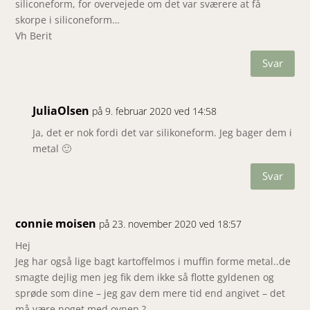
siliconeform, for overvejede om det var sværere at få
skorpe i siliconeform…
Vh Berit
Svar
JuliaOlsen
på 9. februar 2020 ved 14:58
Ja, det er nok fordi det var silikoneform. Jeg bager dem i
metal 🙂
Svar
connie moisen
på 23. november 2020 ved 18:57
Hej
Jeg har også lige bagt kartoffelmos i muffin forme metal..de
smagte dejlig men jeg fik dem ikke så flotte gyldenen og
sprøde som dine – jeg gav dem mere tid end angivet – det
må være noget med ovnen ?