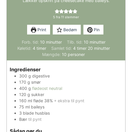
Lækker opskrift på cheesecake med baileys.
5
fra
11
stemmer
Print
Bedøm
Pin
minutter
minutter
Forb. tid:
10
minutter
Tilb. tid:
10
minutter
timer
timer
minutter
Køletid:
4
timer
Samlet tid:
4
timer
20
minutter
Mængde:
10
personer
Ingredienser
300
g
digestive
170
g
smør
400
g
flødeost neutral
120
g
sukker
160
ml
fløde 38%
+ ekstra til pynt
75
ml
baileys
3
blade
husblas
Bær
til pynt
Sådan gør du