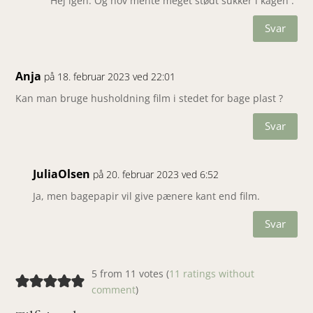
Hej igen. Og hov mente meget stødt sukker i kagen .
Svar
Anja
på 18. februar 2023 ved 22:01
Kan man bruge husholdning film i stedet for bage plast ?
Svar
JuliaOlsen
på 20. februar 2023 ved 6:52
Ja, men bagepapir vil give pænere kant end film.
Svar
5 from 11 votes (
11 ratings without
comment
)