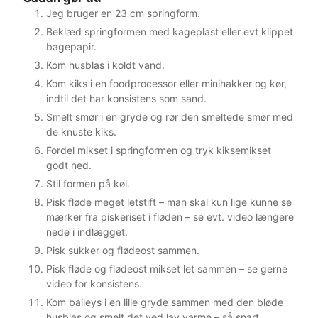
Jeg bruger en 23 cm springform.
Beklæd springformen med kageplast eller evt klippet
bagepapir.
Kom husblas i koldt vand.
Kom kiks i en foodprocessor eller minihakker og kør,
indtil det har konsistens som sand.
Smelt smør i en gryde og rør den smeltede smør med
de knuste kiks.
Fordel mikset i springformen og tryk kiksemikset
godt ned.
Stil formen på køl.
Pisk fløde meget letstift – man skal kun lige kunne se
mærker fra piskeriset i fløden – se evt. video længere
nede i indlægget.
Pisk sukker og flødeost sammen.
Pisk fløde og flødeost mikset let sammen – se gerne
video for konsistens.
Kom baileys i en lille gryde sammen med den bløde
husblas og smelt det ved lav varme – så snart